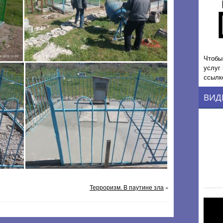
Чтобы
услуг
ссылк
ВИД
Терроризм. В паутине зла
»