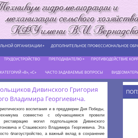
»
ЕЛЬНОЙ ОРГАНИЗАЦИИ
ДОПОЛНИТЕЛЬНОЕ ПРОФЕССИОНАЛЬНОЕ ОБР
»
ТРУДОУСТРОЙСТВО
ПРЕПОДАВАТЕЛЮ
ПРОТИВОДЕЙСТВИЕ КОР
АТЕГОРИЙ «В», «С»
ЧАСТО ЗАДАВАЕМЫЕ ВОПРОСЫ
ВИДЕОМАТЕР
польщиков Дивинского Григория
ПОП
ого Владимира Георгиевича.
риотического воспитания и в преддверии Дня Победы,
техникума совместно с обучающимися провели
 реставрацию могил подпольщиков Дивинского
тоновича и Сташевского Владимира Георгиевича. Эта
росто благоустройство, а важный вклад в сохранение