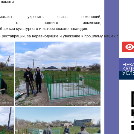
 памяти.
могают: укрепить связь поколений,
ёжи о подвиге земляков,
бъектам культурного и исторического наследия.
в реставрации, за неравнодушие и уважение к прошлому нашей страны!
НЕЗ
КАЧ
УСЛ