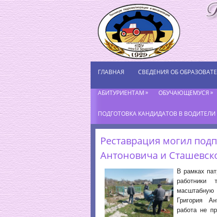
ГЛАВНАЯ
СВЕДЕНИЯ ОБ ОБРАЗОВАТ
»
»
АБИТУРИЕНТАМ
ОБУЧАЮЩЕМУСЯ
ПОДГОТОВКА КАНДИДАТОВ В ВОДИТЕЛИ К
Реставрация могил под
Антоновича и Сташевск
В рамках пат
работники 
масштабную
Григория Ан
работа не п