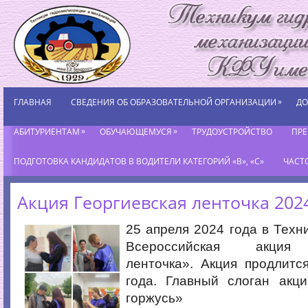
»
ГЛАВНАЯ
СВЕДЕНИЯ ОБ ОБРАЗОВАТЕЛЬНОЙ ОРГАНИЗАЦИИ
ДО
»
»
АБИТУРИЕНТАМ
ОБУЧАЮЩЕМУСЯ
ТРУДОУСТРОЙСТВО
ПР
ПОДГОТОВКА КАНДИДАТОВ В ВОДИТЕЛИ КАТЕГОРИЙ «В», «С»
ЧАСТ
Акция Георгиевская ленточка 202
25 апреля 2024 года в Техн
Всероссийская акция 
ленточка». Акция продлитс
года. Главный слоган акц
горжусь»