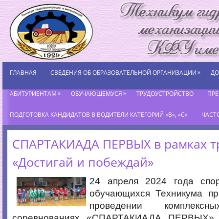
»
ГЛАВНАЯ
СВЕДЕНИЯ ОБ ОБРАЗОВАТЕЛЬНОЙ ОРГАНИЗАЦИИ
ДО
»
»
АБИТУРИЕНТАМ
ОБУЧАЮЩЕМУСЯ
ТРУДОУСТРОЙСТВО
ПР
ПОДГОТОВКА КАНДИДАТОВ В ВОДИТЕЛИ КАТЕГОРИЙ «В», «С»
ЧАСТ
СПАРТАКИАДА ПЕРВЫХ в рамках т
«Достигай и побеждай»
24 апреля 2024 года спо
обучающихся Техникума пр
проведении комплексн
соревнованиях «СПАРТАКИАДА ПЕРВЫХ» 