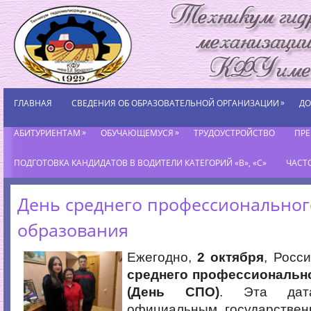
»
ГЛАВНАЯ
СВЕДЕНИЯ ОБ ОБРАЗОВАТЕЛЬНОЙ ОРГАНИЗАЦИИ
ДО
»
»
АБИТУРИЕНТАМ
ОБУЧАЮЩЕМУСЯ
ТРУДОУСТРОЙСТВО
ПР
ПОДГОТОВКА КАНДИДАТОВ В ВОДИТЕЛИ КАТЕГОРИЙ «В», «С»
ЧАСТ
День среднего профессиональног
образования
Ежегодно,
2 октября
, Росс
среднего профессиональн
(День СПО)
. Эта дат
официальным государствен