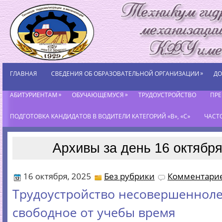
»
ГЛАВНАЯ
СВЕДЕНИЯ ОБ ОБРАЗОВАТЕЛЬНОЙ ОРГАНИЗАЦИИ
ДО
»
»
АБИТУРИЕНТАМ
ОБУЧАЮЩЕМУСЯ
ТРУДОУСТРОЙСТВО
ПР
ПОДГОТОВКА КАНДИДАТОВ В ВОДИТЕЛИ КАТЕГОРИЙ «В», «С»
ЧАСТ
Архивы за день 16 октября
16 октября, 2025
Без рубрики
Комментарие
Трудоустройство несовершенноле
свободное от учебы время