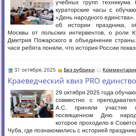
учебных групп техникума
кураторские часы с обуча
«День народного единства».
об истории праздника, о
Москвы от польских интервентов, о роли 
Дмитрия Пожарского в объединении страны.
часе ребята поняли, что история России пока
31 октября, 2025
Без рубрики
Комментарие
Краеведческий квиз PRO единств
29 октября 2025 года обуча
совместно с преподавате
А.С. приняли участие 
посвященном Дню народ
которое проходило в Советск
Чуба, где познакомились с историей праздник