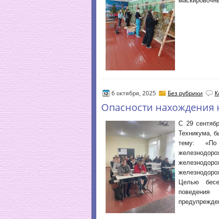
маскировочны
6 октября, 2025
Без рубрики
К
Опасности нахождения н
С 29 сентяб
Техникума, б
тему: «По
железнодоро
железнодор
железнодорож
Целью бесе
поведения 
предупрежден