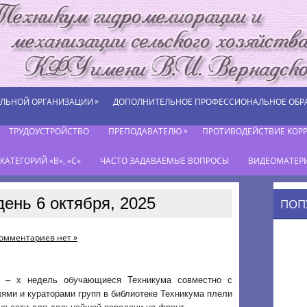
»
ЕЛЬНОЙ ОРГАНИЗАЦИИ
ДОПОЛНИТЕЛЬНОЕ ПРОФЕССИОНАЛЬНОЕ ОБР
»
ТРУДОУСТРОЙСТВО
ПРЕПОДАВАТЕЛЮ
ПРОТИВОДЕЙСТВИЕ КОР
АТЕГОРИЙ «В», «С»
ЧАСТО ЗАДАВАЕМЫЕ ВОПРОСЫ
ВИДЕОМАТЕР
день 6 октября, 2025
ПОП
омментариев нет »
 – х недель обучающиеся Техникума совместно с
ями и кураторами групп в библиотеке Техникума плели