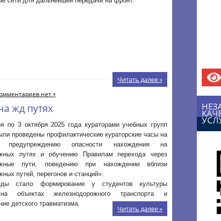
е сети для дальнейшей передачи на фронт.
Читать далее »
омментариев нет »
НЕЗ
а жд путях
КАЧ
УСЛ
ря по 3 октября 2025 года кураторами учебных групп
ыли проведены профилактические кураторские часы на
 предупреждению опасности нахождения на
жных путях и обучению Правилам перехода через
ожные пути, поведению при нахождении вблизи
ных путей, перегонов и станций».
ды стало формирование у студентов культуры
на объектах железнодорожного транспорта и
ие детского травматизма.
Читать далее »