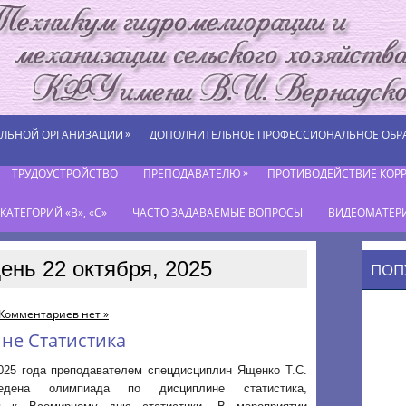
»
ЕЛЬНОЙ ОРГАНИЗАЦИИ
ДОПОЛНИТЕЛЬНОЕ ПРОФЕССИОНАЛЬНОЕ ОБР
»
ТРУДОУСТРОЙСТВО
ПРЕПОДАВАТЕЛЮ
ПРОТИВОДЕЙСТВИЕ КОР
АТЕГОРИЙ «В», «С»
ЧАСТО ЗАДАВАЕМЫЕ ВОПРОСЫ
ВИДЕОМАТЕР
ень 22 октября, 2025
ПОП
Комментариев нет »
не Статистика
2025 года преподавателем спецдисциплин Ященко Т.С.
едена олимпиада по дисциплине статистика,