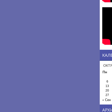
КАЛ
ОКТЯ
Пн
6
13
20
27
« Сен
АРХ