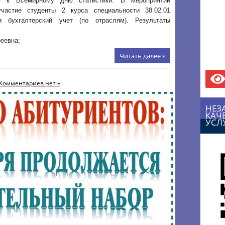
ая к Всемирному дню статистики. В мероприятии
частие студенты 2 курса специальности 38.02.01
 бухгалтерский учет (по отраслям). Результаты
еевна;
Читать далее »
Комментариев нет »
НЕЗ
КАЧ
УСЛ